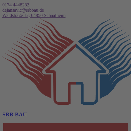
0174 4448282
dejansavic@srbbau.de
Waldstraße 12, 64850 Schaafheim
SRB BAU