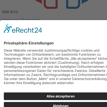
SRB BAU
Impressum
|
Datenschutz
© 2021 bei SRB BAU. Alle Rechte vorbehalten.
Waldstraße 12
64850 Schaafheim
Telefon: 0174 4448282
E-Mail: dejansavic@srbbau.de