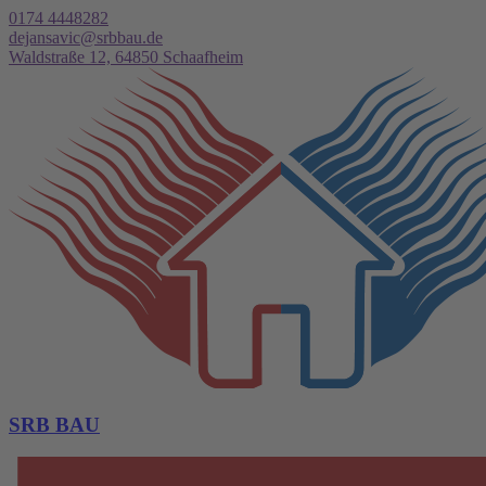
0174 4448282
dejansavic@srbbau.de
Waldstraße 12, 64850 Schaafheim
SRB BAU